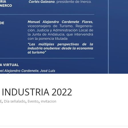
 INDUSTRIA 2022
,
,
,
E
Día señalado
Evento
invitacion