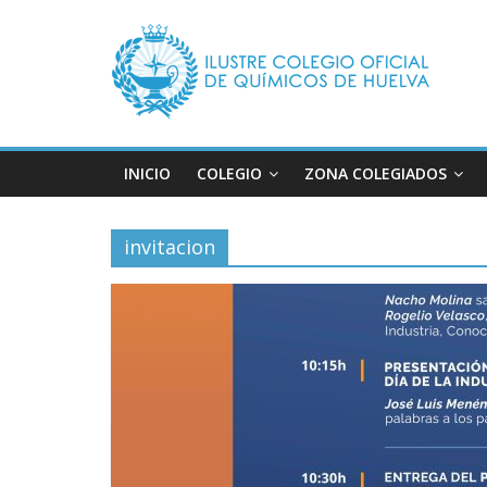
Saltar
Ilustre
al
contenido
Colegio
Oficial
INICIO
COLEGIO
ZONA COLEGIADOS
de
invitacion
Químicos
–
Huelva
Página
web