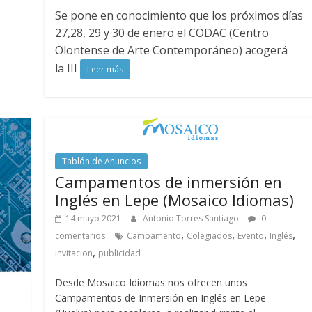
Se pone en conocimiento que los próximos días
27,28, 29 y 30 de enero el CODAC (Centro
Olontense de Arte Contemporáneo) acogerá
la III
Leer más
Tablón de Anuncios
Campamentos de inmersión en
Inglés en Lepe (Mosaico Idiomas)
14 mayo 2021
Antonio Torres Santiago
0
,
,
,
,
comentarios
Campamento
Colegiados
Evento
Inglés
,
invitacion
publicidad
Desde Mosaico Idiomas nos ofrecen unos
Campamentos de Inmersión en Inglés en Lepe