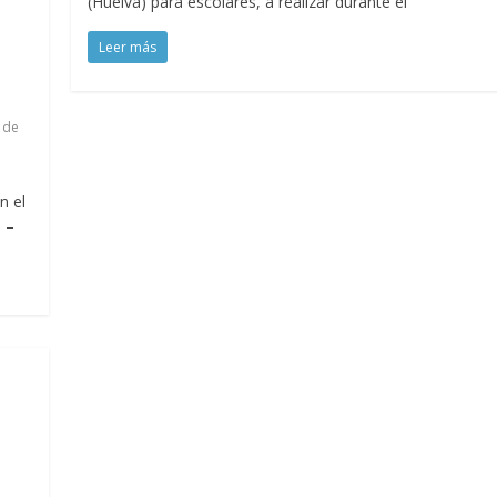
(Huelva) para escolares, a realizar durante el
Leer más
t de
n el
1 –