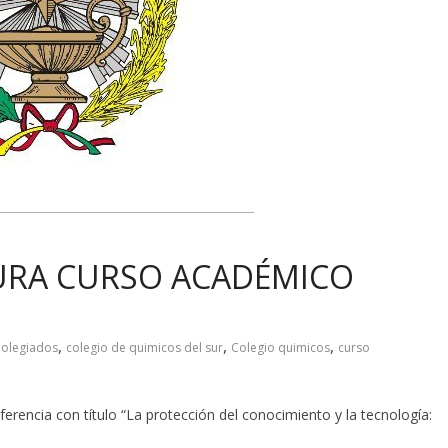
URA CURSO ACADÉMICO
,
,
,
olegiados
colegio de quimicos del sur
Colegio quimicos
curso
ferencia con título “La protección del conocimiento y la tecnología: