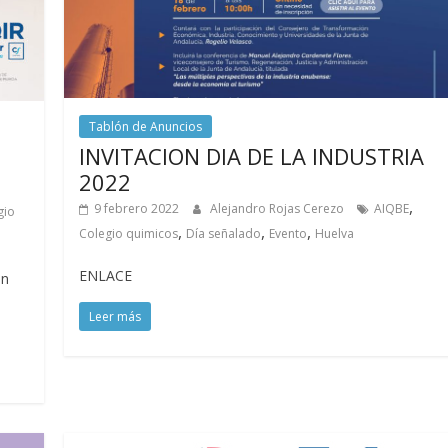
Tablón de Anuncios
INVITACION DIA DE LA INDUSTRIA
2022
,
9 febrero 2022
Alejandro Rojas Cerezo
AIQBE
gio
,
,
,
Colegio quimicos
Día señalado
Evento
Huelva
ENLACE
en
Leer más