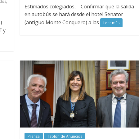
,
ados
Estimados colegiados, Confirmar que la salida
en autobús se hará desde el hotel Senator
(antiguo Monte Conquero) a las
l
Leer más
T y
Prensa
Tablón de Anuncios