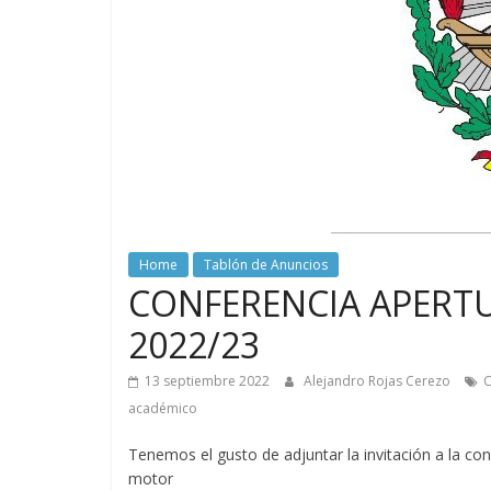
del
Ilustre
Colegio
Oficial
de
Químicos
–
Huelva
Home
Tablón de Anuncios
CONFERENCIA APERT
2022/23
13 septiembre 2022
Alejandro Rojas Cerezo
C
académico
Tenemos el gusto de adjuntar la invitación a la con
motor