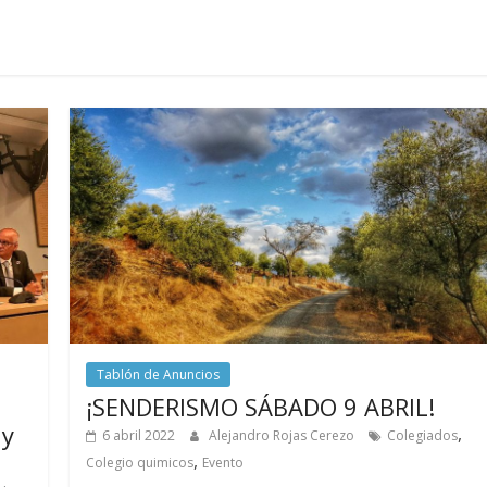
Tablón de Anuncios
¡SENDERISMO SÁBADO 9 ABRIL!
 y
,
6 abril 2022
Alejandro Rojas Cerezo
Colegiados
,
Colegio quimicos
Evento