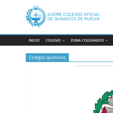
Saltar
Ilustre
al
contenido
Colegio
Oficial
INICIO
COLEGIO
ZONA COLEGIADOS
de
Colegio quimicos
Químicos
–
Huelva
Página
web