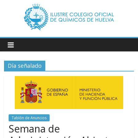
Saltar
al
contenido
Ilustre
Colegio
Día señalado
Oficial
de
Químicos
–
Tablón de Anuncios
Semana de