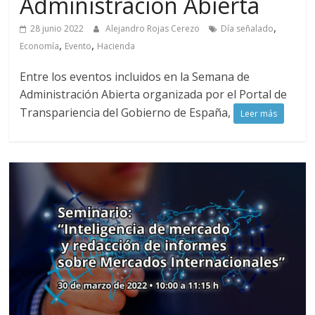
Huelva
Administración Abierta
,
28 junio 2022
Alejandro Rojas Cerezo
Día señalado
Página
,
,
Economía
Evento
Hacienda
web
del
Entre los eventos incluidos en la Semana de
Ilustre
Administración Abierta organizada por el Portal de
Colegio
Transpariencia del Gobierno de España,
Leer más
Oficial
de
Químicos
–
Huelva