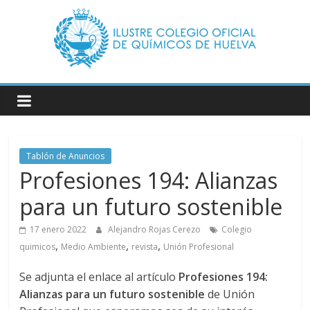
Saltar
al
contenido
Ilustre
Colegio
Oficial
Tablón de Anuncios
Profesiones 194: Alianzas
de
para un futuro sostenible
Químicos
17 enero 2022
Alejandro Rojas Cerezo
Colegio
,
,
,
quimicos
Medio Ambiente
revista
Unión Profesional
–
Se adjunta el enlace al artículo
Profesiones 194:
Alianzas para un futuro sostenible
de Unión