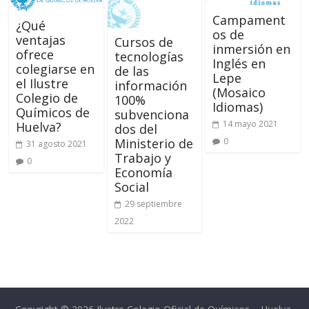
Campament
¿Qué
os de
ventajas
Cursos de
inmersión en
ofrece
tecnologías
Inglés en
colegiarse en
de las
Lepe
el Ilustre
información
(Mosaico
Colegio de
100%
Idiomas)
Químicos de
subvenciona
14 mayo 2021
Huelva?
dos del
0
Ministerio de
31 agosto 2021
Trabajo y
0
Economía
Social
29 septiembre
2022