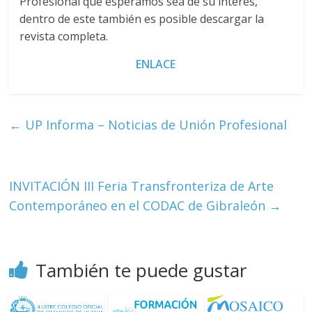
Huelva
Profesional que esperamos sea de su interés,
dentro de este también es posible descargar la
Página
revista completa.
web
ENLACE
del
Ilustre
Colegio
Oficial
←
UP Informa – Noticias de Unión Profesional
de
Químicos
–
Huelva
INVITACIÓN III Feria Transfronteriza de Arte
Contemporáneo en el CODAC de Gibraleón
→
También te puede gustar