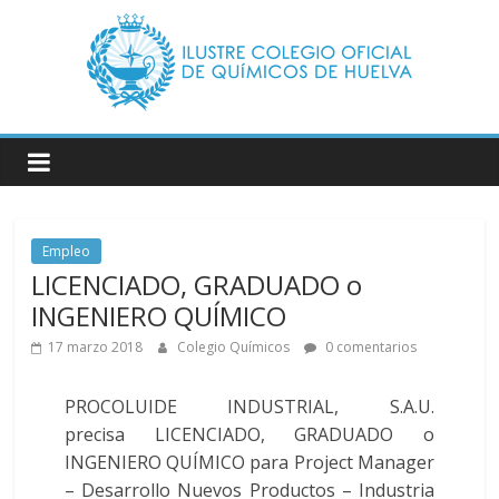
Saltar
al
contenido
Ilustre
Colegio
Oficial
de
Empleo
Químicos
LICENCIADO, GRADUADO o
–
INGENIERO QUÍMICO
17 marzo 2018
Colegio Químicos
0 comentarios
Huelva
PROCOLUIDE INDUSTRIAL, S.A.U.
Página
precisa LICENCIADO, GRADUADO o
web
INGENIERO QUÍMICO para Project Manager
del
– Desarrollo Nuevos Productos – Industria
Ilustre