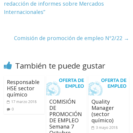
Huelva
redacción de informes sobre Mercados
Internacionales”
Página
web
del
Ilustre
Comisión de promoción de empleo Nº2/22
→
Colegio
Oficial
de
También te puede gustar
Químicos
–
Huelva
Responsable
HSE sector
químico
COMISIÓN
Quality
17 marzo 2018
DE
Manager
0
PROMOCIÓN
(sector
DE EMPLEO
químico)
Semana 7
3 mayo 2018
Octubre