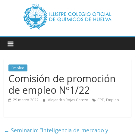
Saltar
al
contenido
Ilustre
Colegio
Oficial
Empleo
Comisión de promoción
de
de empleo Nº1/22
Químicos
,
29 marzo 2022
Alejandro Rojas Cerezo
CPE
Empleo
–
←
Seminario: “Inteligencia de mercado y