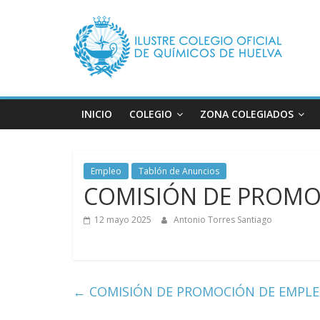
Saltar
Ilustre
al
contenido
Colegio
Oficial
INICIO
COLEGIO
ZONA COLEGIADOS
de
Empleo
Tablón de Anuncios
Químicos
COMISIÓN DE PROMO
–
12 mayo 2025
Antonio Torres Santiago
Huelva
←
COMISIÓN DE PROMOCIÓN DE EMPL
Página
web