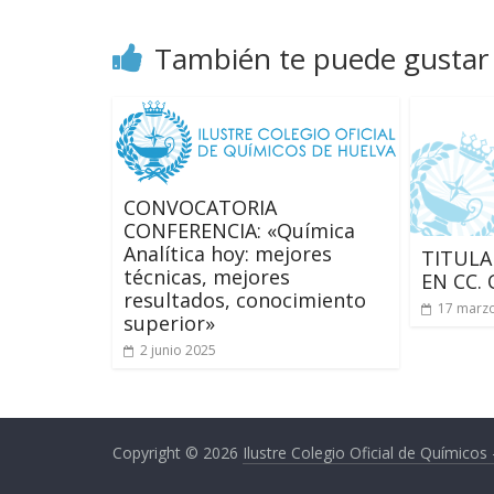
del
Ilustre
También te puede gustar
Colegio
Oficial
de
Químicos
–
Huelva
CONVOCATORIA
CONFERENCIA: «Química
Analítica hoy: mejores
TITUL
técnicas, mejores
EN CC.
resultados, conocimiento
17 marz
superior»
2 junio 2025
Copyright © 2026
Ilustre Colegio Oficial de Químicos