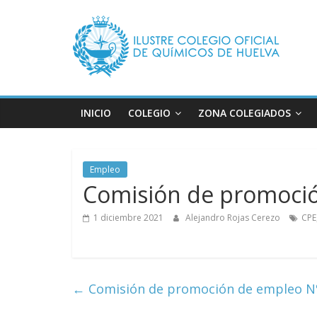
Saltar
Ilustre
al
contenido
Colegio
Oficial
INICIO
COLEGIO
ZONA COLEGIADOS
de
Empleo
Químicos
Comisión de promoci
–
1 diciembre 2021
Alejandro Rojas Cerezo
CPE
Huelva
←
Comisión de promoción de empleo N
Página
web