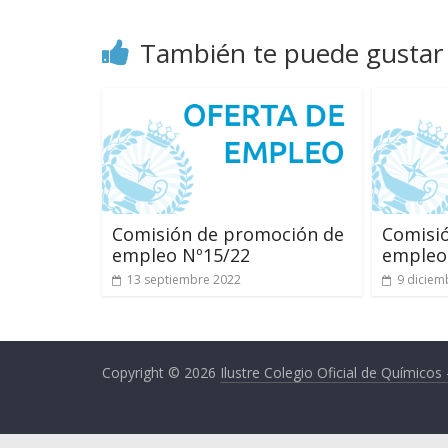
del
Ilustre
También te puede gustar
Colegio
Oficial
de
Químicos
–
Huelva
Comisión de promoción de
Comisi
empleo Nº15/22
empleo
13 septiembre 2022
9 diciem
Copyright © 2026
Ilustre Colegio Oficial de Químicos