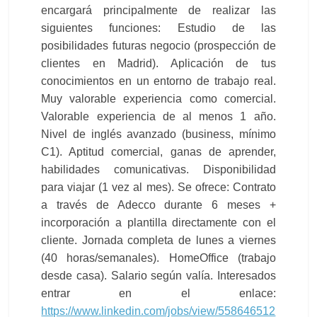
encargará principalmente de realizar las
Colegio
Oficial
siguientes funciones:
Estudio de las
de
posibilidades futuras negocio (prospección de
Químicos
clientes en Madrid). Aplicación de tus
–
conocimientos en un entorno de trabajo real.
Huelva
Muy valorable experiencia como comercial.
Valorable experiencia de al menos 1 año.
Nivel de inglés avanzado (business, mínimo
C1). Aptitud comercial, ganas de aprender,
habilidades comunicativas. Disponibilidad
para viajar (1 vez al mes). Se ofrece: Contrato
a través de Adecco durante 6 meses +
incorporación a plantilla directamente con el
cliente. Jornada completa de lunes a viernes
(40 horas/semanales). HomeOffice (trabajo
desde casa). Salario según valía. Interesados
entrar en el enlace:
https://www.linkedin.com/jobs/view/558646512