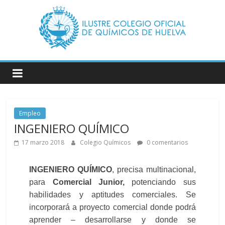
Saltar
al
contenido
Ilustre
Colegio
Oficial
de
Empleo
Químicos
INGENIERO QUÍMICO
–
17 marzo 2018
Colegio Químicos
0 comentarios
Huelva
INGENIERO QUÍMICO
, precisa multinacional,
para
Comercial Junior,
potenciando sus
Página
habilidades y aptitudes comerciales.
Se
web
incorporará a proyecto comercial donde podrá
del
aprender – desarrollarse y donde se
Ilustre