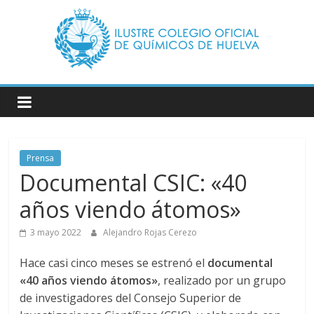
Saltar
al
contenido
Ilustre
Colegio
Oficial
Prensa
Documental CSIC: «40
de
años viendo átomos»
Químicos
3 mayo 2022
Alejandro Rojas Cerezo
Hace casi cinco meses se estrenó el
documental
–
«40 años viendo átomos»
, realizado por un grupo
de investigadores del Consejo Superior de