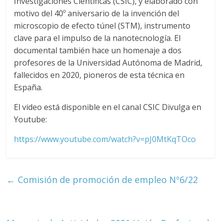
Huelva
Investigaciones Científicas (CSIC), y elaborado con
motivo del 40º aniversario de la invención del
Página
microscopio de efecto túnel (STM), instrumento
web
clave para el impulso de la nanotecnología. El
del
documental también hace un homenaje a dos
Ilustre
profesores de la Universidad Autónoma de Madrid,
Colegio
fallecidos en 2020, pioneros de esta técnica en
Oficial
España.
de
Químicos
El video está disponible en el canal CSIC Divulga en
–
Youtube:
Huelva
https://www.youtube.com/watch?
v=pJ0MtKqTOco
←
Comisión de promoción de empleo Nº6/22