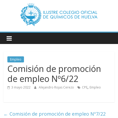
Saltar
al
contenido
Ilustre
Colegio
Oficial
Empleo
Comisión de promoción
de
de empleo Nº6/22
Químicos
,
3 mayo 2022
Alejandro Rojas Cerezo
CPE
Empleo
–
←
Comisión de promoción de empleo Nº7/22