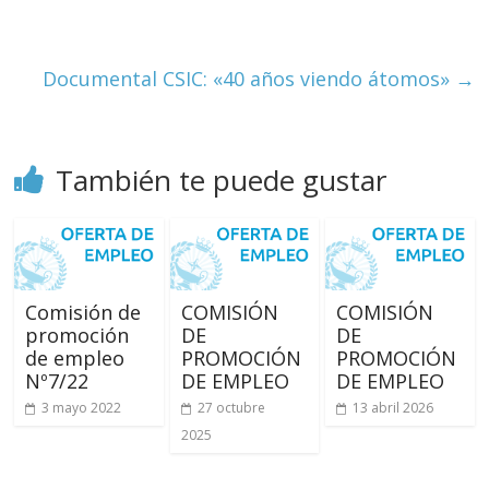
Huelva
Página
Documental CSIC: «40 años viendo átomos»
→
web
del
Ilustre
Colegio
También te puede gustar
Oficial
de
Químicos
–
Huelva
Comisión de
COMISIÓN
COMISIÓN
promoción
DE
DE
de empleo
PROMOCIÓN
PROMOCIÓN
Nº7/22
DE EMPLEO
DE EMPLEO
3 mayo 2022
27 octubre
13 abril 2026
2025