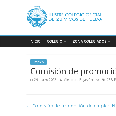
Saltar
Ilustre
al
contenido
Colegio
Oficial
INICIO
COLEGIO
ZONA COLEGIADOS
de
Empleo
Químicos
Comisión de promoci
–
,
29 marzo 2022
Alejandro Rojas Cerezo
CPE
Huelva
←
Comisión de promoción de empleo N
Página
web