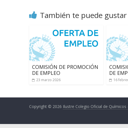
del
Ilustre
También te puede gustar
Colegio
Oficial
de
Químicos
–
Huelva
COMISIÓN DE PROMOCIÓN
COMIS
DE EMPLEO
DE EMP
23 marzo 2026
16 febre
Copyright © 2026
Ilustre Colegio Oficial de Químicos