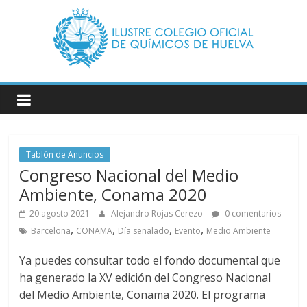
Saltar
al
contenido
Ilustre
Colegio
Oficial
de
Tablón de Anuncios
Químicos
Congreso Nacional del Medio
–
Ambiente, Conama 2020
20 agosto 2021
Alejandro Rojas Cerezo
0 comentarios
Huelva
,
,
,
,
Barcelona
CONAMA
Día señalado
Evento
Medio Ambiente
Página
Ya puedes consultar todo el fondo documental que
web
ha generado la XV edición del Congreso Nacional
del
del Medio Ambiente, Conama 2020. El programa
Ilustre