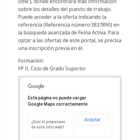
ome ), donde encontrará más información
Colegio
sobre los detalles del puesto de trabajo.
Oficial
Puede acceder a la oferta indicando la
de
referencia (Referencia número:3837890) en
Químicos
la búsqueda avanzada de Feina Activa. Para
–
optar a las ofertas de este portal, se precisa
Huelva
una inscripción previa en él.
Formación:
FP II, Ciclo de Grado Superior
Esta página no puede cargar
Google Maps correctamente.
Aceptar
¿Eres el propietario
de este sitio web?