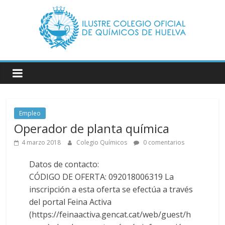
Saltar
al
contenido
Ilustre
Colegio
Oficial
de
Empleo
Químicos
Operador de planta química
–
4 marzo 2018
Colegio Químicos
0 comentarios
Huelva
Datos de contacto:
CÓDIGO DE OFERTA: 092018006319 La
Página
inscripción a esta oferta se efectúa a través
web
del portal Feina Activa
del
(https://feinaactiva.gencat.cat/web/guest/h
Ilustre