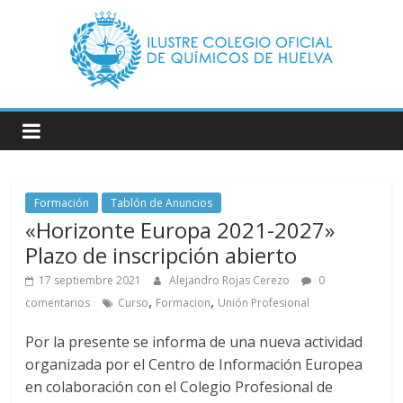
Saltar
al
contenido
Ilustre
Colegio
Oficial
de
Formación
Tablón de Anuncios
Químicos
«Horizonte Europa 2021-2027»
–
Plazo de inscripción abierto
17 septiembre 2021
Alejandro Rojas Cerezo
0
Huelva
,
,
comentarios
Curso
Formacion
Unión Profesional
Página
Por la presente se informa de una nueva actividad
web
organizada por el Centro de Información Europea
del
en colaboración con el Colegio Profesional de
Ilustre