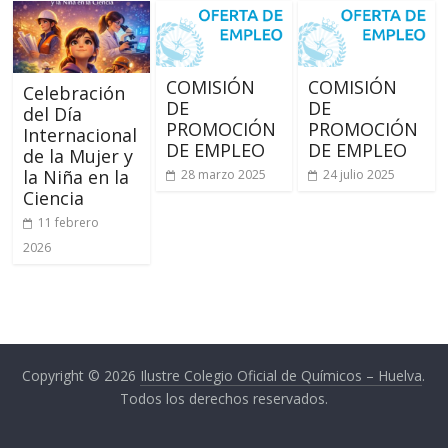
Huelva
Página
web
COMISIÓN
COMISIÓN
Celebración
del
DE
DE
del Día
Ilustre
PROMOCIÓN
PROMOCIÓN
Internacional
Colegio
DE EMPLEO
DE EMPLEO
de la Mujer y
Oficial
la Niña en la
28 marzo 2025
24 julio 2025
de
Ciencia
Químicos
11 febrero
–
2026
Huelva
Copyright © 2026
Ilustre Colegio Oficial de Químicos – Huelva
.
Todos los derechos reservados.