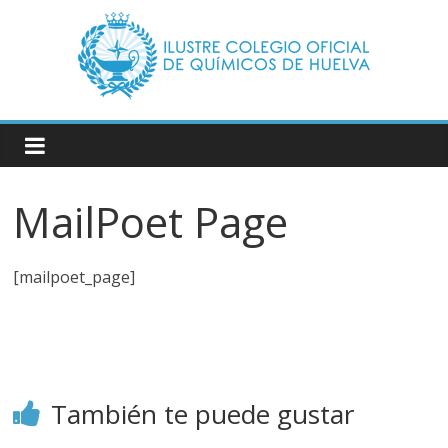
Saltar
al
contenido
Ilustre
Colegio
MailPoet Page
Oficial
de
[mailpoet_page]
Químicos
–
También te puede gustar